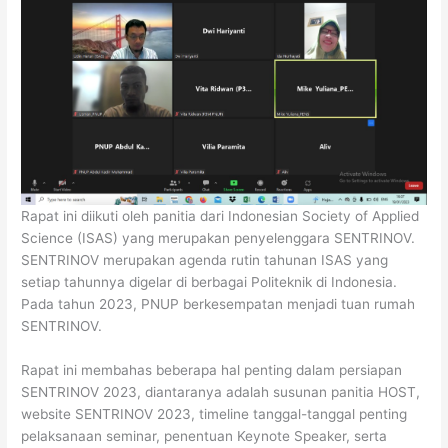
Rapat ini diikuti oleh panitia dari Indonesian Society of Applied
Science (ISAS) yang merupakan penyelenggara SENTRINOV.
SENTRINOV merupakan agenda rutin tahunan ISAS yang
setiap tahunnya digelar di berbagai Politeknik di Indonesia.
Pada tahun 2023, PNUP berkesempatan menjadi tuan rumah
SENTRINOV.
Rapat ini membahas beberapa hal penting dalam persiapan
SENTRINOV 2023, diantaranya adalah susunan panitia HOST,
website SENTRINOV 2023, timeline tanggal-tanggal penting
pelaksanaan seminar, penentuan Keynote Speaker, serta