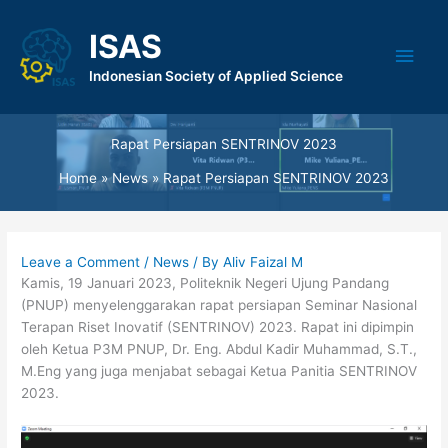
Skip
to
ISAS
Main
content
Indonesian Society of Applied Science
Men
Rapat Persiapan SENTRINOV 2023
Home
News
Rapat Persiapan SENTRINOV 2023
Leave a Comment
/
News
/ By
Aliv Faizal M
Kamis, 19 Januari 2023, Politeknik Negeri Ujung Pandang
(PNUP) menyelenggarakan rapat persiapan Seminar Nasional
Terapan Riset Inovatif (SENTRINOV) 2023. Rapat ini dipimpin
oleh Ketua P3M PNUP, Dr. Eng. Abdul Kadir Muhammad, S.T.,
M.Eng yang juga menjabat sebagai Ketua Panitia SENTRINOV
2023.