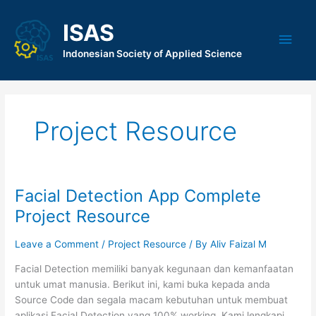
Skip
to
ISAS
Main
content
Indonesian Society of Applied Science
Men
Project Resource
Facial Detection App Complete
Project Resource
Leave a Comment
/
Project Resource
/ By
Aliv Faizal M
Facial Detection memiliki banyak kegunaan dan kemanfaatan
untuk umat manusia. Berikut ini, kami buka kepada anda
Source Code dan segala macam kebutuhan untuk membuat
aplikasi Facial Detection yang 100% working. Kami lengkapi