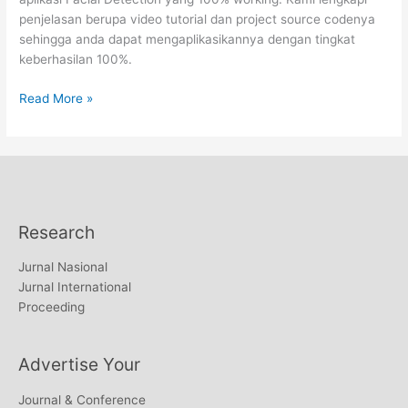
penjelasan berupa video tutorial dan project source codenya
sehingga anda dapat mengaplikasikannya dengan tingkat
keberhasilan 100%.
Facial
Read More »
Detection
App
Complete
Project
Resource
Research
Jurnal Nasional
Jurnal International
Proceeding
Advertise Your
Journal & Conference