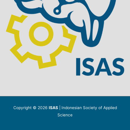
Copyright © 2026
ISAS
| Indonesian Society of Applied
Science
news article template
tes toefl online
kunci gitar bm