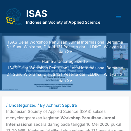
Skip
to
ISAS
Main
content
Indonesian Society of Applied Science
Men
ISAS Gelar Workshop Penulisan Jurnal Internasional Bersama
Dr. Sunu Wibirama, Diikuti 131 Peserta dari LLDIKTI Wilayah XII
dan XV
Home
Uncategorized
ISAS Gelar Workshop Penulisan Jurnal Internasional Bersama
Dr. Sunu Wibirama, Diikuti 131 Peserta dari LLDIKTI Wilayah XII
dan XV
/
Uncategorized
/ By
Achmat Saputra
Indonesian Society of Applied Science (ISAS) sukses
menyelenggarakan kegiatan
Workshop Penulisan Jurnal
Internasional
secara daring pada tanggal 16 Mei 2026 pukul
13.00 WIB. Kegiatan ini diikuti oleh sebanyak 131 peserta yang