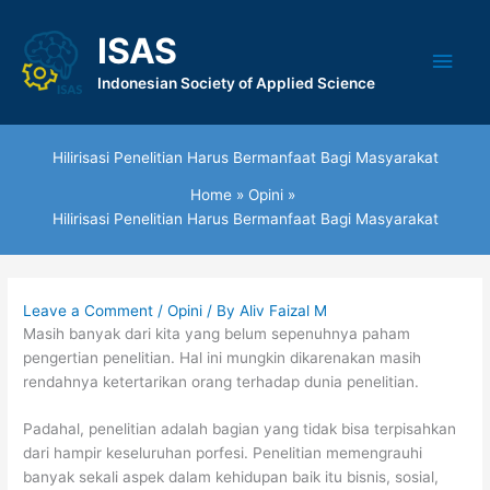
Skip
to
ISAS
Main
content
Indonesian Society of Applied Science
Men
Hilirisasi Penelitian Harus Bermanfaat Bagi Masyarakat
Home
Opini
Hilirisasi Penelitian Harus Bermanfaat Bagi Masyarakat
Leave a Comment
/
Opini
/ By
Aliv Faizal M
Masih banyak dari kita yang belum sepenuhnya paham
pengertian penelitian. Hal ini mungkin dikarenakan masih
rendahnya ketertarikan orang terhadap dunia penelitian.
Padahal, penelitian adalah bagian yang tidak bisa terpisahkan
dari hampir keseluruhan porfesi. Penelitian memengrauhi
banyak sekali aspek dalam kehidupan baik itu bisnis, sosial,