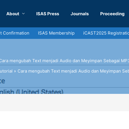
About
ISAS Press
Journals
Proceeding
 Confirmation
ISAS Membership
iCAST2025 Registrati
Cara mengubah Text menjadi Audio dan Meyimpan Sebagai MP
utorial
Cara mengubah Text menjadi Audio dan Meyimpan Se