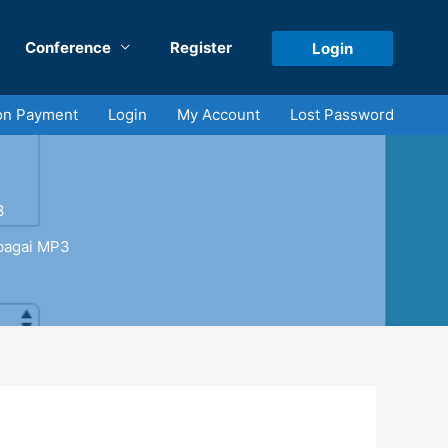
Conference
Register
Login
on Payment
Login
My Account
Lost Password
3
bagai MP3