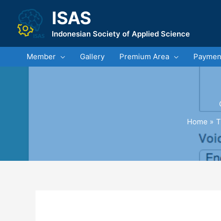
Skip
ISAS
to
content
Indonesian Society of Applied Science
Member
Gallery
Premium Area
Payment
Home
T