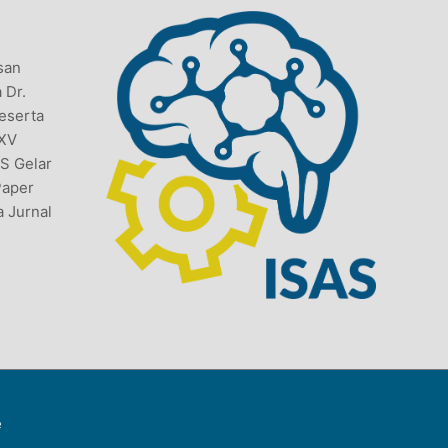
san
 Dr.
Peserta
 XV
AS Gelar
Paper
a Jurnal
e