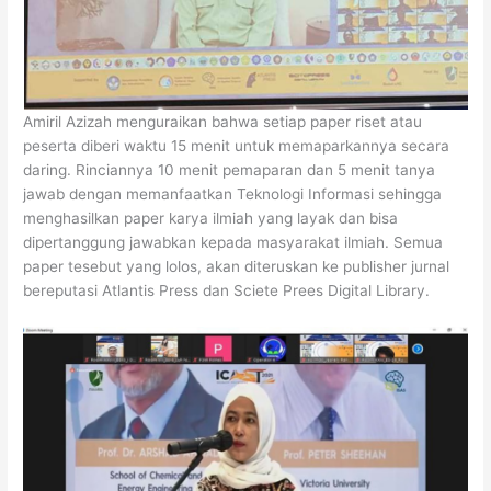
Amiril Azizah menguraikan bahwa setiap paper riset atau
peserta diberi waktu 15 menit untuk memaparkannya secara
daring. Rinciannya 10 menit pemaparan dan 5 menit tanya
jawab dengan memanfaatkan Teknologi Informasi sehingga
menghasilkan paper karya ilmiah yang layak dan bisa
dipertanggung jawabkan kepada masyarakat ilmiah. Semua
paper tesebut yang lolos, akan diteruskan ke publisher jurnal
bereputasi Atlantis Press dan Sciete Prees Digital Library.