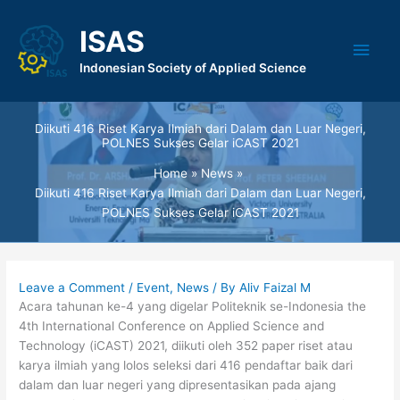
Skip
to
ISAS
Main
content
Indonesian Society of Applied Science
Men
Diikuti 416 Riset Karya Ilmiah dari Dalam dan Luar Negeri,
POLNES Sukses Gelar iCAST 2021
Home
News
Diikuti 416 Riset Karya Ilmiah dari Dalam dan Luar Negeri,
POLNES Sukses Gelar iCAST 2021
Leave a Comment
/
Event
,
News
/ By
Aliv Faizal M
Acara tahunan ke-4 yang digelar Politeknik se-Indonesia the
4th International Conference on Applied Science and
Technology (iCAST) 2021, diikuti oleh 352 paper riset atau
karya ilmiah yang lolos seleksi dari 416 pendaftar baik dari
dalam dan luar negeri yang dipresentasikan pada ajang