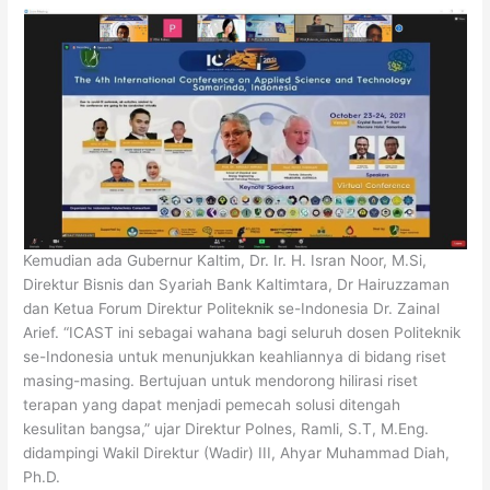
Kemudian ada Gubernur Kaltim, Dr. Ir. H. Isran Noor, M.Si,
Direktur Bisnis dan Syariah Bank Kaltimtara, Dr Hairuzzaman
dan Ketua Forum Direktur Politeknik se-Indonesia Dr. Zainal
Arief. “ICAST ini sebagai wahana bagi seluruh dosen Politeknik
se-Indonesia untuk menunjukkan keahliannya di bidang riset
masing-masing. Bertujuan untuk mendorong hilirasi riset
terapan yang dapat menjadi pemecah solusi ditengah
kesulitan bangsa,” ujar Direktur Polnes, Ramli, S.T, M.Eng.
didampingi Wakil Direktur (Wadir) III, Ahyar Muhammad Diah,
Ph.D.