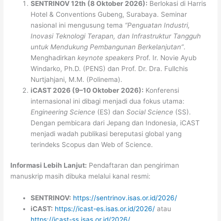
SENTRINOV 12th (8 Oktober 2026):
Berlokasi di Harris
Hotel & Conventions Gubeng, Surabaya. Seminar
nasional ini mengusung tema
“Penguatan Industri,
Inovasi Teknologi Terapan, dan Infrastruktur Tangguh
untuk Mendukung Pembangunan Berkelanjutan”
.
Menghadirkan
keynote speakers
Prof. Ir. Novie Ayub
Windarko, Ph.D. (PENS) dan Prof. Dr. Dra. Fullchis
Nurtjahjani, M.M. (Polinema).
iCAST 2026 (9–10 Oktober 2026):
Konferensi
internasional ini dibagi menjadi dua fokus utama:
Engineering Science
(ES) dan
Social Science
(SS).
Dengan pembicara dari Jepang dan Indonesia, iCAST
menjadi wadah publikasi bereputasi global yang
terindeks Scopus dan Web of Science.
Informasi Lebih Lanjut:
Pendaftaran dan pengiriman
manuskrip masih dibuka melalui kanal resmi:
SENTRINOV:
https://sentrinov.isas.or.id/2026/
iCAST:
https://icast-es.isas.or.id/2026/
atau
https://icast-ss.isas.or.id/2026/